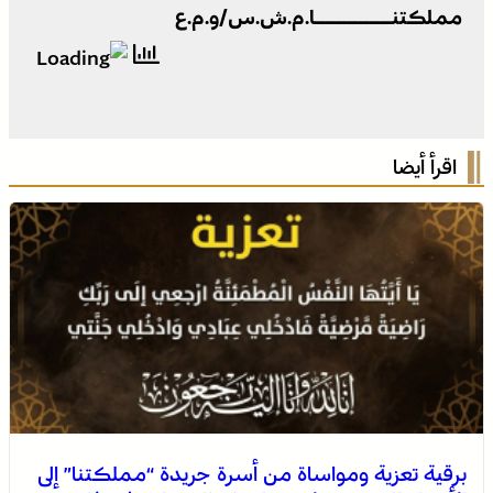
مملكتنـــــــا.م.ش.س/و.م.ع
اقرأ أيضا
برقية تعزية ومواساة من أسرة جريدة “مملكتنا” إلى