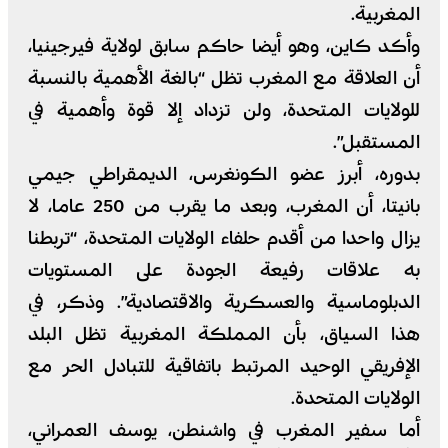
المغربية.
وأكد كاين، وهو أيضا حاكم سابق لولاية فيرجينيا،
أن العلاقة مع المغرب تظل “بالغة الأهمية بالنسبة
للولايات المتحدة، ولن تزداد إلا قوة وأهمية في
المستقبل”.
بدوره، أبرز عضو الكونغرس، الديمقراطي جيمي
بانيتا، أن المغرب، وبعد ما يقرب من 250 عاما، لا
يزال واحدا من أقدم حلفاء الولايات المتحدة، “تربطنا
به علاقات رفيعة الجودة على المستويات
الدبلوماسية والعسكرية والاقتصادية”. وذكر، في
هذا السياق، بأن المملكة المغربية تظل البلد
الإفريقي الوحيد المرتبط باتفاقية للتبادل الحر مع
الولايات المتحدة.
أما سفير المغرب في واشنطن، يوسف العمراني،