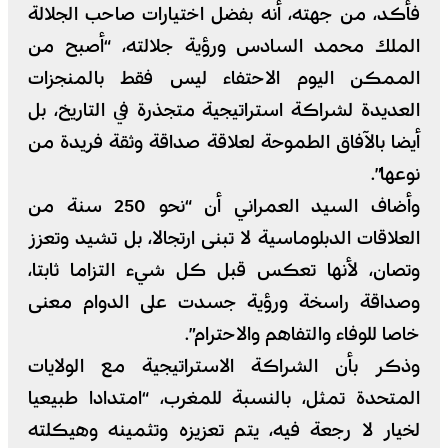
فأكد، من جهته، أنه بفضل اختيارات صاحب الجلالة
الملك محمد السادس ورؤية جلالته، “أصبح من
الممكن اليوم الاحتفاء ليس فقط بالمنجزات
العديدة لشراكة استراتيجية متجذرة في التاريخ، بل
أيضا بالآفاق الطموحة لعلاقة صداقة وثقة فريدة من
نوعها”.
وأضاف السيد العمراني أن “نحو 250 سنة من
العلاقات الدبلوماسية لا تبنى ارتجالا، بل تشيد وتعزز
وتصان، لأنها تعكس قبل كل شيء التزاما ثابتا،
وصداقة راسخة ورؤية جسدت على الدوام معنى
خاصا للوفاء والتفاهم والاحترام”.
وذكر بأن الشراكة الاستراتيجية مع الولايات
المتحدة تمثل، بالنسبة للمغرب، “امتدادا طبيعيا
لخيار لا رجعة فيه، يتم تعزيزه وتثمينه وهيكلته