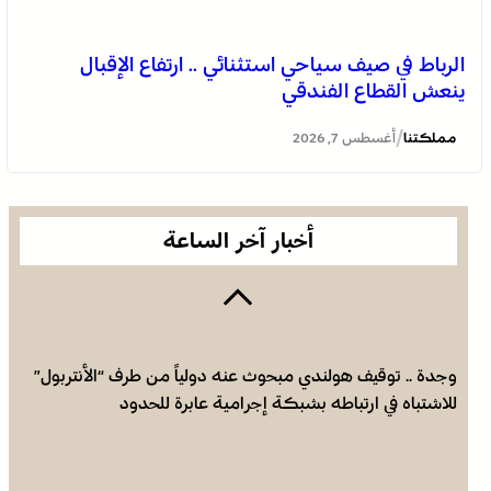
الرباط في صيف سياحي استثنائي .. ارتفاع الإقبال
ينعش القطاع الفندقي
العثور على جثة مقطعة الأطراف داخل عشة بمنطقة منابع
بوزملان والتحقيقات متواصلة لكشف ملابسات الجريمة
/
مملكتنا
أغسطس 7, 2026
أخبار آخر الساعة
وجدة .. توقيف هولندي مبحوث عنه دولياً من طرف “الأنتربول”
للاشتباه في ارتباطه بشبكة إجرامية عابرة للحدود