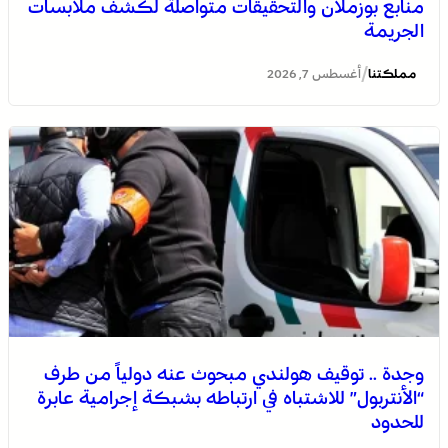
منابع بوزملان والتحقيقات متواصلة لكشف ملابسات
الجريمة
/
مملكتنا
أغسطس 7, 2026
وجدة .. توقيف هولندي مبحوث عنه دولياً من طرف
“الأنتربول” للاشتباه في ارتباطه بشبكة إجرامية عابرة
للحدود