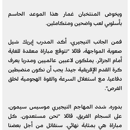
ويخوض المنتخبان غمار هذا الموعد الحاسم
بأسلوبي لعب واضحين ومتكاملين.
فمن الجانب النيجيري، أكد المدرب إيريك شيل
صعوبة المواجهة، قائلا “نتوقع مباراة معقدة للغاية
أمام الجزائر. يملكون لاعبين عالميين ومدربا يعرف
كرة القدم الإفريقية جيدا. يجب أن نكون منضبطين
دفاعيا، مع استغلال السرعة والقوة الهجومية لخلق
الفرص”.
بدوره، شدد المهاجم النيجيري موسيس سيمون،
على انسجام الفريق، قائلا “نحن مستعدون. كل
مباراة هي بمثابة نهائي. سنقاتل من أجل بعضنا