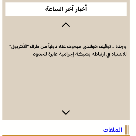
أخبار آخر الساعة
وجدة .. توقيف هولندي مبحوث عنه دولياً من طرف “الأنتربول”
للاشتباه في ارتباطه بشبكة إجرامية عابرة للحدود
الرباط في صيف سياحي استثنائي .. ارتفاع الإقبال ينعش القطاع
الملفات
الفندقي