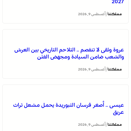
2027
/
مملكتنا
أغسطس 9, 2026
اختتام الدورة الـ 14 لأولمبياد تيفيناغ الوطنية ضمن فعاليات
مهرجان تيفاوين
عروة وثقى لا تنفصم .. التلاحم التاريخي بين العرش
والشعب ضامن السيادة ومجهض الفتن
/
مملكتنا
أغسطس 9, 2026
عيسى .. أصغر فرسان التبوريدة يحمل مشعل تراث
عريق
كأس أمم إفريقيا للسيدات 2026 .. المنتخب المغربي يواصل
مشواره المتميز بالتأهل إلى المربع الذهبي و يحجز تذكرة
/
مملكتنا
أغسطس 9, 2026
العبور إلى مونديال البرازيل 2027