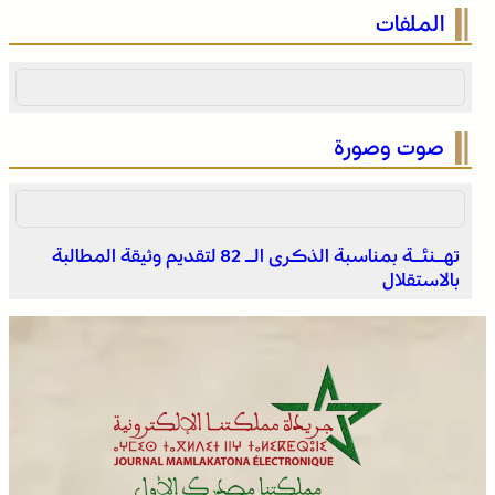
عيسى .. أصغر فرسان التبوريدة يحمل مشعل تراث عريق
الملفات
صوت وصورة
تهـنئـة بمناسبة الذكرى الـ 82 لتقديم وثيقة المطالبة
بالاستقلال
اختتام الدورة الـ 14 لأولمبياد تيفيناغ الوطنية ضمن فعاليات
مهرجان تيفاوين