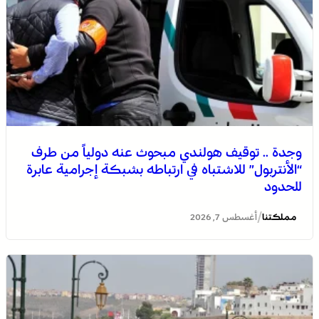
وجدة .. توقيف هولندي مبحوث عنه دولياً من طرف
“الأنتربول” للاشتباه في ارتباطه بشبكة إجرامية عابرة
للحدود
/
مملكتنا
أغسطس 7, 2026
التفاصيل الكاملة لاقتحام ولي العهد مياه سبتة المحتلة على
لسان الهدهد !