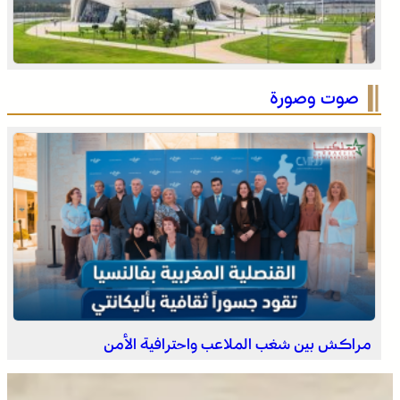
التفاصيل الكاملة لاقتحام ولي العهد مياه سبتة المحتلة على
لسان الهدهد !
صوت وصورة
العثور على جثة مقطعة الأطراف داخل عشة بمنطقة منابع
بوزملان والتحقيقات متواصلة لكشف ملابسات الجريمة
مراكش بين شغب الملاعب واحترافية الأمن