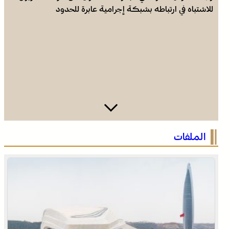
للاشتباه في ارتباطه بشبكة إجرامية عابرة للحدود
الرباط في صيف سياحي استثنائي .. ارتفاع الإقبال ينعش القطاع
الملفات
الفندقي