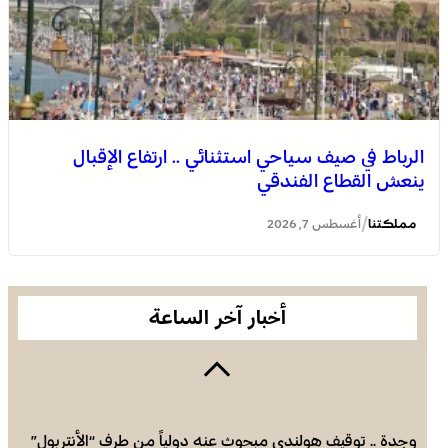
الرباط في صيف سياحي استثنائي .. ارتفاع الإقبال
ينعش القطاع الفندقي
العثور على جثة مقطعة الأطراف داخل عشة بمنطقة منابع
بوزملان والتحقيقات متواصلة لكشف ملابسات الجريمة
/
مملكتنا
أغسطس 7, 2026
أخبار آخر الساعة
وجدة .. توقيف هولندي مبحوث عنه دولياً من طرف “الأنتربول”