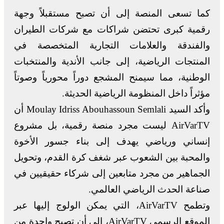
كما تسعى المنصة إلى أن تصبح مستقبلاً وجهة
رقمية كبرى تحتضن شراكات مع شركات الطيران
والفندقة والعلامات التجارية المتخصصة في
المنتجات الرياضية، إلى جانب الأندية والمنتخبات
الوطنية، مما سيمنح المشجع دوراً محورياً وصوتاً
مؤثراً داخل المنظومة الرياضية الحديثة.
وأكد السيد Moulay Idriss Abouhassoun Semlali أن
AirVarTV ليست مجرد منصة رقمية، بل مشروع
إنساني ورياضي يهدف إلى بناء جسور الأخوة
والمحبة بين الشعوب عبر شغف كرة القدم، وتحويل
الجماهير من مجرد متابعين إلى شركاء حقيقيين في
صناعة الحدث الرياضي العالمي.
وتطمح AirVarTV، التي يمكن الولوج إليها عبر
الموقع الرسمي AirVarTV، إلى أن تصبح واحدة من