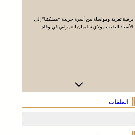
برقية تعزية ومواساة من أسرة جريدة “مملكتنا” إلى
العرائش .
الأستاذ النقيب مولاي سليمان العمراني في وفاة
زائفة مرتب
شقيقه الأكبر المرحوم مُّحمد العمراني
الملفات