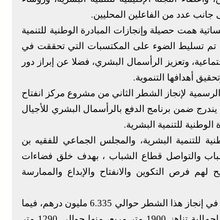
 جانب عدد من الفاعلين المحليين.
ية همت حصيلة وإنجازات المبادرة الوطنية للتنمية
لإقليم منذ انطلاقها سنة 2005، حيث تم تسليط الضوء على المكتسبات التي تحققت في
تماعية، وتعزيز الرأسمال البشري، فضلا عن إبراز دور
حقيق أهدافها التنموية.
الرسمية لإنجاز الشطر الثاني من مشروع مركز انفتاح
 يندرج ضمن برنامج الدفع بالرأسمال البشري للأجيال
 الوطنية للتنمية البشرية.
نية للتنمية البشرية، والمجلس الجماعي للفقيه بن
والشباب والتواصل قطاع الشباب ، بهدف خلق فضاءات
ح لهم فرص التكوين والانفتاح والإبداع والممارسة
وتبلغ مساهمة المبادرة الوطنية للتنمية البشرية في إنجاز هذا الشطر حوالي 6.335 مليون درهم، فيما
حددت مدة الإنجاز في 12 شهرا، على مساحة إجمالية تناهز 1900 متر مربع، منها حوالي 1290 متر