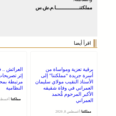
مملكتنـــــــــــــــا.م.ش.س
اقرأ أيضا
برقية تعزية ومواساة من
العرائش .. 
أسرة جريدة “مملكتنا” إلى
إثر تصريحات
الأستاذ النقيب مولاي سليمان
مرتبطة بمحا
العمراني في وفاة شقيقه
النظامية
الأكبر المرحوم مُّحمد
/
مملكتنا
أغسطس 8, 
العمراني
/
مملكتنا
أغسطس 8, 2026