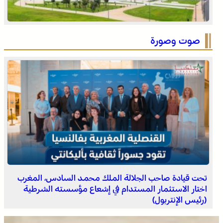
عيسى .. أصغر فرسان التبوريدة يحمل مشعل تراث عريق
صوت وصورة
مشروع أمريكي جديد ضد البوليساريو
تحت قيادة صاحب الجلالة الملك محمد السادس، المغرب
اختار الاستثمار المستدام في إشعاع مؤسسته الشرطية
(رئيس الإنتربول)