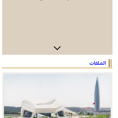
العبور إلى مونديال البرازيل 2027
عروة وثقى لا تنفصم .. التلاحم التاريخي بين العرش والشعب
الملفات
ضامن السيادة ومجهض الفتن