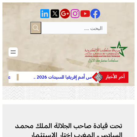
تخطى
إلى
المحتوى
آخر الأخبار
كأس أمم إفريقيا للسيدات 2026 ..
عروة وثقى لا تنفصم
المنتخب المغربي يواصل مشواره المتميز
بين العرش والشع
بالتأهل إلى المربع الذهبي و يحجز تذكرة
ومجهض الفتن
العبور إلى مونديال البرازيل 2027
تحت قيادة صاحب الجلالة الملك محمد
السادس، المغرب اختار الاستثمار