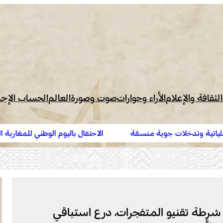
الثقافة والإعلام
الأراء وحوارات
صوت وصورة
العالم
الحساب الإج
 منسقة
الاحتفال باليوم الوطني للمغاربة المقيمين بالخارج تحت 
المقيمون بالخارج في خدمة أوراش المغرب 2030”
. شرطة تقنيو المتفجرات، درع استباقي