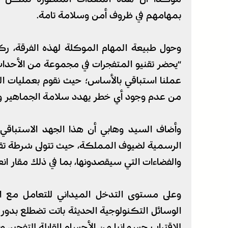
بمهامهم في ظروف أمن وسلامة تامة.
وحول طبيعة المهام الموكلة لهذه الفرقة، ركز 
“يحضر تقنيو المتفجرات في مجموعة من الأحداث 
عملنا استباقي بالأساس؛ حيث نقوم بعمليات ا
من عدم وجود أي خطر يهدد سلامة الجماهير وال
وأضاف السيد وهابي أن هذا الجهد الاستباقي 
الرسمية لضيوف المملكة، حيث تتولى شرطة تق
والفضاءات التي سيقصدونها، بما في ذلك مقار ان
وعلى مستوى التدخل الميداني للتعامل مع 
الوسائل التكنولوجية الحديثة باتت تضطلع بد
للاقتراب جسمانيا من الأجسام القابلة للتفجير،