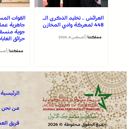
العرائش .. تخليد الذكرى الـ
القوات المس
448 لمعركة وادي المخازن
جاهزية عملي
جوية منسق
/
مملكتنا
أغسطس 6, 2026
حرائق الغاب
/
مملكتنا
أغسطس 6
الرئيسية
من نحن !
فريق الع
جميع الحقوق محفوظة © 2026