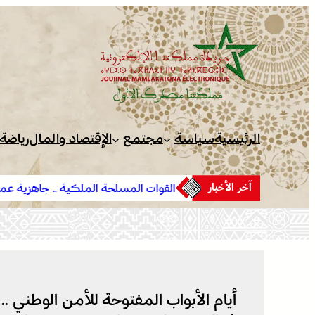
تخطى
إلى
المحتوى
الرئيسية
سياسة
مجتمع
الإقتصاد والمال
رياضة
آخر الأخبار
القوات المسلحة الملكية .. جاهزية عملياتية وتدخلات جوية
لمكافحة حرائق الغابات
أيام الأبواب المفتوحة للأمن الوطني .