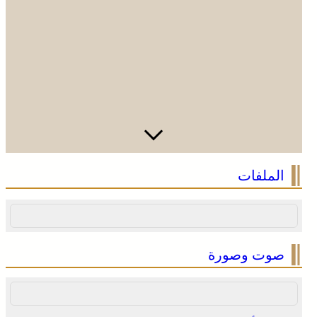
وادي زم .. مبادرة تطوعية لشباب المدينة تعيد الاعتبار لمقبرة
الملفات
الشهداء بعد الحريق
صوت وصورة