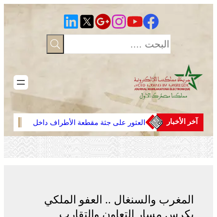
تخطى
إلى
المحتوى
آخر الأخبار
العثور على جثة مقطعة الأطراف داخل
وجدة
عشة بمنطقة منابع بوزملان والتحقيقات
دوليا
متواصلة لكشف ملابسات الجريمة
ارتبا
المغرب والسنغال .. العفو الملكي
يكرس مسار التعاون والتقارب