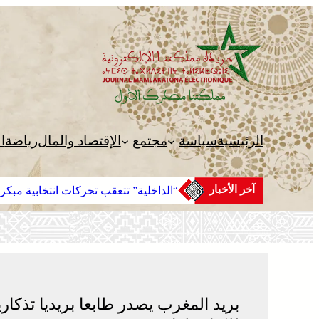
تخطى
إلى
المحتوى
الرئيسية
سياسة
مجتمع
الإقتصاد والمال
رياضة
ا
آخر الأخبار
“الداخلية” تتعقب تحركات انتخابية مبكر
بريد المغرب يصدر طابعا بريديا تذكاري