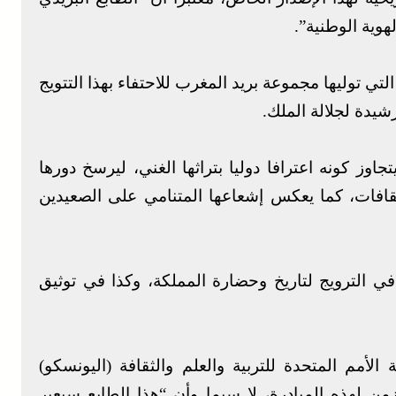
هوية الوطنية”.
لتي توليها مجموعة بريد المغرب للاحتفاء بهذا التتويج
شيدة لجلالة الملك.
اوز كونه اعترافا دوليا بتراثها الغني، ليرسخ دورها
لثقافات، كما يعكس إشعاعها المتنامي على الصعيدين
ي الترويج لتاريخ وحضارة المملكة، وكذا في توثيق
لأمم المتحدة للتربية والعلم والثقافة (اليونسكو)
زمن لهذه المبادرة، لا سيما وأن “هذا الطابع سيعبر