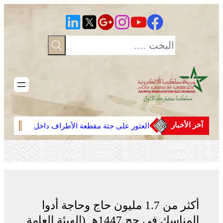
تخطى
إلى
المحتوى
آخر الأخبار
العثور على جثة مقطعة الأطراف داخل
وجدة
عشة بمنطقة منابع بوزملان والتحقيقات
دوليا
متواصلة لكشف ملابسات الجريمة
ارتبا
أكثر من 1.7 مليون حاج وحاجة أدوا
المناسك في حج 1447هـ (الهيئة العامة