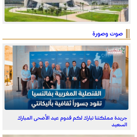
موجة حر وزخات رعدية مع تساقط البرد وهبات رياح من
اليوم الخميس إلى السبت بعدد من مناطق المملكة (نشرة
صوت وصورة
إنذارية)
القوات المسلحة الملكية .. جاهزية عملياتية وتدخلات جوية
منسقة لمكافحة حرائق الغابات
جريدة مملكتنا تبارك لكم قدوم عيد الأضحى المبارك
السعيد