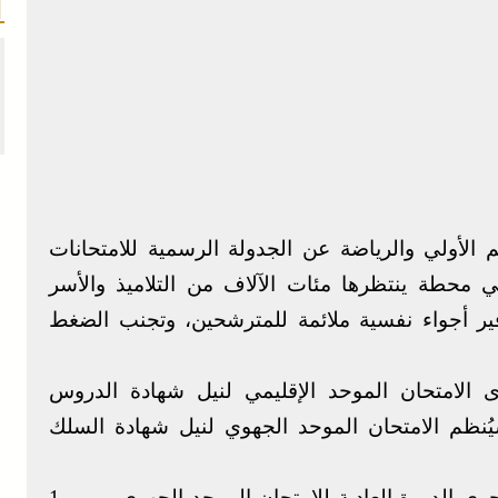
م الأولي والرياضة عن الجدولة الرسمية للامتحانات
ي محطة ينتظرها مئات الآلاف من التلاميذ والأسر
فير أجواء نفسية ملائمة للمترشحين، وتجنب الضغط
الامتحان الموحد الإقليمي لنيل شهادة الدروس
و المقبل، فيما سيُنظم الامتحان الموحد الجهوي لنيل شهادة السلك
أما بالنسبة لتلاميذ السنة الأولى بكالوريا، فستُجرى الدورة العادية للامتحان الموحد الجهوي يومي 1