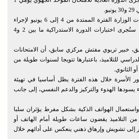
وفي ما يخص السنة الثانية بكالوريا، فقد حددت الوزارة الفترة الممتدة من 4 إلى 6 يونيو لإجراء
الدورة العادية للامتحان الوطني الموحد، فيما ستُجرى اختبارات الدورة الاستدراكية ما بين 2 و4
ق، خبير تربوي مفتش مركزي سابق، أن الامتحانات
راسي للتلاميذ، باعتبارها تتويجا لسنوات طويلة من
و الثانوي.
الأسرة خلال هذه الفترة يظل أساسيا في تهيئة
 يسودها الهدوء والتركيز والدعم النفسي، إلى جانب
واستعمال الهواتف الذكية بشكل مفرط يؤثران سلبا
ا من التلاميذ يقضون ساعات طويلة أمام الهاتف أو
ر إلى تشويش وإرهاق ذهني ينعكس على أدائهم خلال