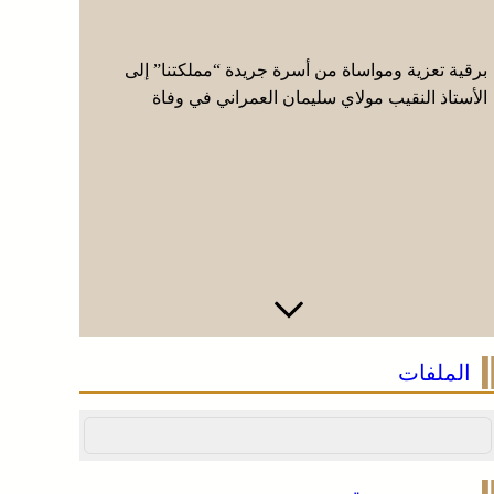
برقية تعزية ومواساة من أسرة جريدة “مملكتنا” إلى
العرائش .
الأستاذ النقيب مولاي سليمان العمراني في وفاة
زائفة مرتب
شقيقه الأكبر المرحوم مُّحمد العمراني
الملفات