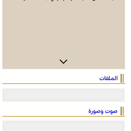
وادي زم .. مبادرة تطوعية لشباب المدينة تعيد الاعتبار لمقبرة
الملفات
الشهداء بعد الحريق
صوت وصورة