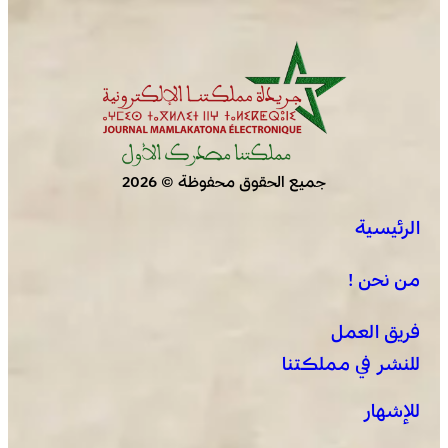
والشعب والوحدة في الإرادة والمصير (الكثيري)
جميع الحقوق محفوظة © 2026
الرئيسية
بولمان تفتتح الدورة الثانية لمهرجان الزعفران والنباتات الطبية
والعطرية وسط حضور واسع وكرنفال تراثي مميز
من نحن !
فريق العمل
للنشر في مملكتنا
للإشهار