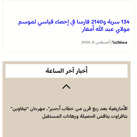
134 سربة و2140 فارسا في إحصاء قياسي لموسم
مولاي عبد الله أمغار
بولمان تفتتح الدورة الثانية لمهرجان الزعفران والنباتات الطبية
والعطرية وسط حضور واسع وكرنفال تراثي مميز
/
مملكتنا
أغسطس 8, 2026
أخبار آخر الساعة
الأمازيغية بعد ربع قرن من خطاب أجدير”.. مهرجان “تيفاوين”
بتافراوت يناقش الحصيلة ورهانات المستقبل