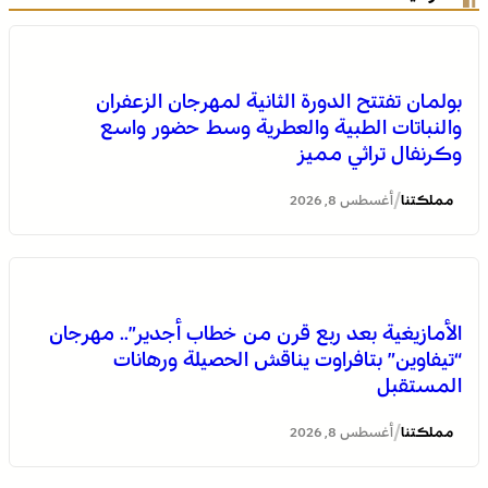
بولمان تفتتح الدورة الثانية لمهرجان الزعفران
والنباتات الطبية والعطرية وسط حضور واسع
وكرنفال تراثي مميز
/
مملكتنا
أغسطس 8, 2026
انتفاضة القنيطرة سنة 1954 تجسد التلاحم الوثيق بين العرش
الأمازيغية بعد ربع قرن من خطاب أجدير”.. مهرجان
والشعب والوحدة في الإرادة والمصير (الكثيري)
“تيفاوين” بتافراوت يناقش الحصيلة ورهانات
المستقبل
/
مملكتنا
أغسطس 8, 2026