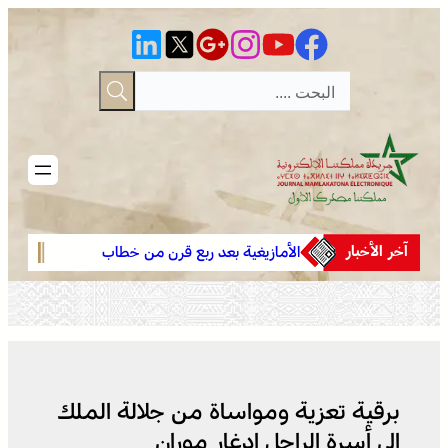
تخطى
إلى
المحتوى
آخر الأخبار
 لمهرجان
الأمازيغية بعد ربع قرن من خطاب
والعطرية وسط
أجدير”.. مهرجان “تيفاوين” بتافراوت
لموسم م
مميز
يناقش الحصيلة ورهانات المستقبل
برقية تعزية ومواساة من جلالة الملك
إلى أسرة الراحل إدغار موران