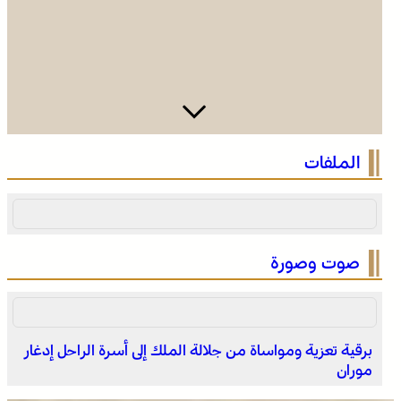
134 سربة و2140 فارسا في إحصاء قياسي لموسم مولاي عبد
الملفات
الله أمغار
صوت وصورة
برقية تعزية ومواساة من جلالة الملك إلى أسرة الراحل إدغار
موران
انتفاضة القنيطرة سنة 1954 تجسد التلاحم الوثيق بين العرش