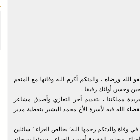
و الله ورضاه ، والدتكم أكرم الله وفاتها مع المنعم
حين وحسن أولئك رفيقا .
جريدة مملكتنا ، بتقديم أحر التعازي وأصدق مشاعر
قضاء الله فيه لأسرة الأخ محمد البشير بنعطية مدير
وإذ نعرب لكم أسرة بنعطية الكبيرة والصغيرة ، في وفاة والدتكم رحمها الله٬ بخالص العزاء ٬ سائلين
زاء، ويجزي الفقيدة أحسن الجزاء ، ويبوئها سبحانه