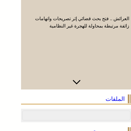
العرائش .. فتح بحث قضائي إثر تصريحات واتهامات
الصحراء ال
زائفة مرتبطة بمحاولة للهجرة غير النظامية
وتعترف بس
الملفات