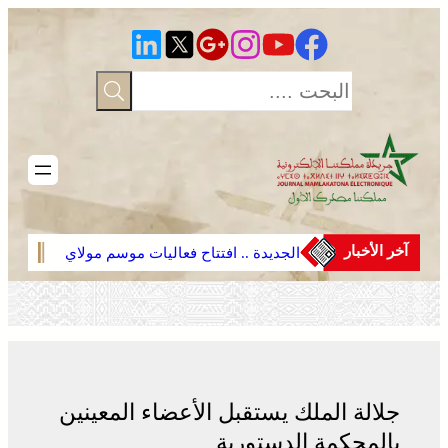
تخطى
إلى
المحتوى
آخر الأخبار
الجديدة .. افتتاح فعاليات موسم مولاي
الجدي
عبد الله أمغار
عبد ا
جلالة الملك يستقبل الأعضاء المعينين
بالمحكمة الدستورية