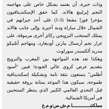
وذات خبرة، أن يعتمد بشكل خاص على مهاجمه
النجم إيرلينغ هالاند. كما حقق الإسكندينافيون
مؤخرا فوزا مقنعا (3-1) على أحد جيرانهم في
الشمال خلال مباراة ودية أخيرة. وإلى جانب هالاند
يمتلك المنتخب النرويجي ركائز أخرى مرموقة، على
غرار نجم أرسنال مارتن أوديغارد، ومهاجم أتلتيكو
مدريد ألكسندر سورلوث.
وهكذا تعد هذه المواجهة بين المغرب والنرويج
بتقديم عرض كروي عالي الجودة؛ فبين “أسود
أطلس” يتمتعون بثقة تامة وتشكيلة إسكندينافية
طموحة، سيكون هذا الموعد بمثابة بروفة حقيقية
قبل التحدي العالمي الكبير الذي ينتظر المنتخبين
في أمريكا الشمالية.
مملكتنــــــــــــا.م.ش.س/و.م.ع