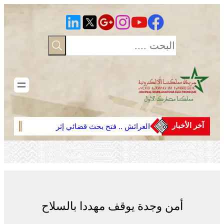
تخطى
إلى
المحتوى
آخر الأخبار
العرائش .. فتح بحث قضائي إثر
الصحر
تصريحات واتهامات زائفة مرتبطة
في م
بمحاولة للهجرة غير النظامية
على 
أمن وجدة يوقف مهددا بالسلاح