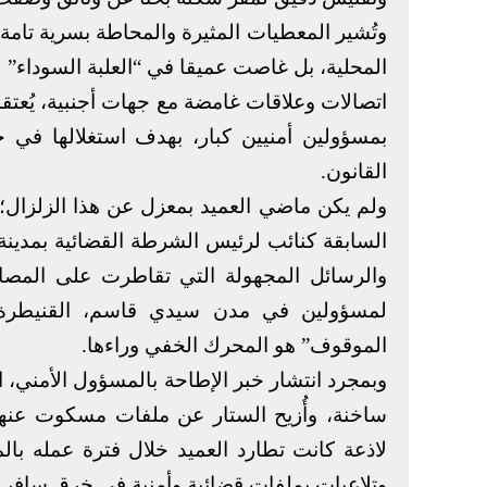
وتُشير المعطيات المثيرة والمحاطة بسرية تامة،
المحلية، بل غاصت عميقا في “العلبة السوداء”
اتصالات وعلاقات غامضة مع جهات أجنبية، يُعتق
بمسؤولين أمنيين كبار، بهدف استغلالها في 
القانون.
ولم يكن ماضي العميد بمعزل عن هذا الزلزال؛ 
السابقة كنائب لرئيس الشرطة القضائية بمد
والرسائل المجهولة التي تقاطرت على المصال
لمسؤولين في مدن سيدي قاسم، القنيطرة،
الموقوف” هو المحرك الخفي وراءها.
وبمجرد انتشار خبر الإطاحة بالمسؤول الأمني
ساخنة، وأُزيح الستار عن ملفات مسكوت عنها،
لاذعة كانت تطارد العميد خلال فترة عمله با
وتلاعبات بملفات قضائية وأمنية في خرق سافر لل