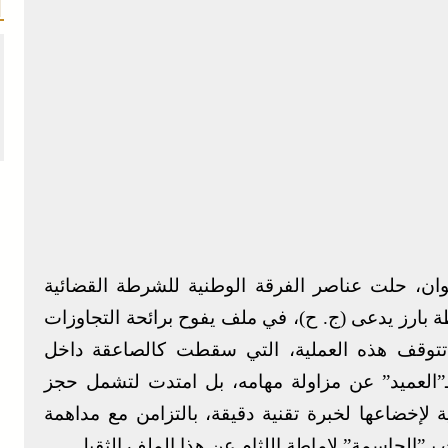
ان، حلت عناصر الفرقة الوطنية للشرطة القضائية
ة بارز يدعى (ج. ح)، في ملف يفوح برائحة التجاوزات
م تتوقف هذه العملية، التي سقطت كالصاعقة داخل
ـ”العميد” عن مزاولة مهامه، بل امتدت لتشمل حجز
 لإخضاعها لخبرة تقنية دقيقة، بالتزامن مع مداهمة
”الحاسمة” لإماطة اللثام عن هذا الملف الثقيل.