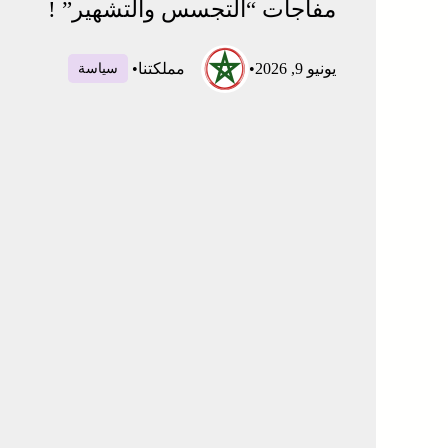
مفاجآت “التجسس والتشهير” !
يونيو 9, 2026
•
مملكتنا
•
سياسة