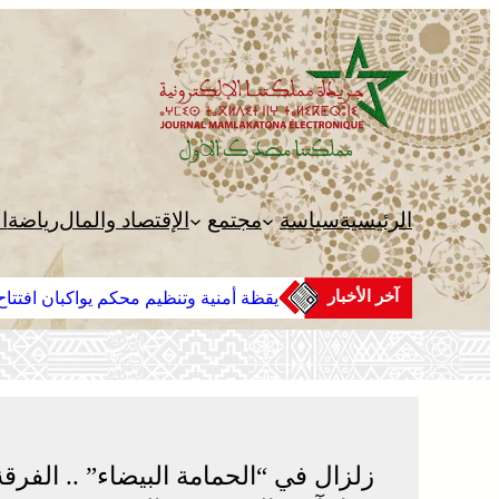
تخطى
إلى
المحتوى
الرئيسية
سياسة
مجتمع
الإقتصاد والمال
رياضة
ا
آخر الأخبار
يقظة أمنية وتنظيم محكم يواكبان افتتاح 
زلزال في “الحمامة البيضاء” .. الفر