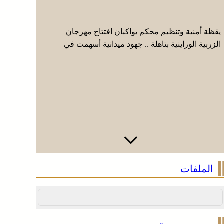
يقظة أمنية وتنظيم محكم يواكبان افتتاح مهرجان
عائلة فقي
الزربية الوراينية بتاهلة .. جهود ميدانية أسهمت في
إيطاليا وا
إنجاح العرس الثقافي
الملفات