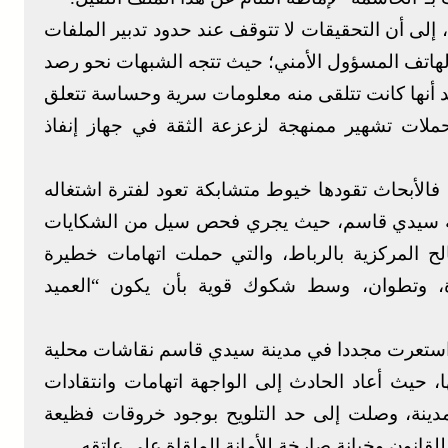
 إلى أن التحقيقات لا تتوقف عند حدود تدبير الملفات
 لهاتف المسؤول الأمني؛ حيث تتجه الشبهات نحو رصد
د أنها كانت تتلقى منه معلومات سرية وحساسة تتعلق
حملات تشهير ممنهجة لزعزعة الثقة في جهاز إنفاذ
فالأبحاث تقودها خيوط متشابكة تعود لفترة اشتغاله
ينة سيدي قاسم، حيث يجري فحص سيل من الشكايات
ح المركزية بالرباط، والتي حملت اتهامات خطيرة
 وتطوان، وسط شكوك قوية بأن يكون “العميد
، استعرت مجددا في مدينة سيدي قاسم نقاشات محلية
 حيث أعاد الحادث إلى الواجهة اتهامات وانتقادات
لمدينة، وصلت إلى حد التلويح بوجود خروقات فظيعة
قانون وخيانة صارخة للأمانة الملقاة على عاتقه.