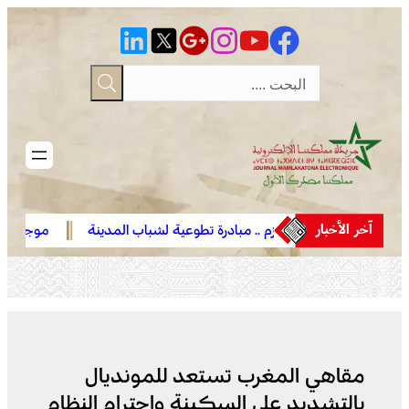
تخطى
إلى
المحتوى
آخر الأخبار
وادي زم .. مبادرة تطوعية لشباب المدينة
موجة حر وزخات رعدية
تعيد الاعتبار لمقبرة الشهداء بعد الحريق
وهبات رياح من اليوم ا
بعدد من مناطق الممل
مقاهي المغرب تستعد للمونديال
بالتشديد على السكينة واحترام النظام