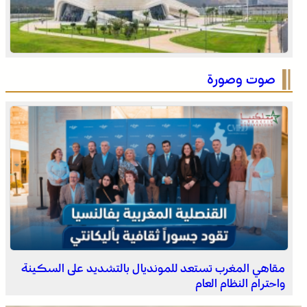
العثور على جثة مقطعة الأطراف داخل عشة بمنطقة منابع
بوزملان والتحقيقات متواصلة لكشف ملابسات الجريمة
صوت وصورة
وادي زم .. مبادرة تطوعية لشباب المدينة تعيد الاعتبار لمقبرة
الشهداء بعد الحريق
مقاهي المغرب تستعد للمونديال بالتشديد على السكينة
واحترام النظام العام