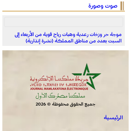
صوت وصورة
موجة حر وزخات رعدية وهبات رياح قوية من الأربعاء إلى
السبت بعدد من مناطق المملكة (نشرة إنذارية)
بولمان تفتتح الدورة الثانية لمهرجان الزعفران والنباتات الطبية
والعطرية وسط حضور واسع وكرنفال تراثي مميز
جميع الحقوق محفوظة © 2026
الرئيسية
العرائش .. فتح بحث قضائي إثر تصريحات واتهامات زائفة
مرتبطة بمحاولة للهجرة غير النظامية