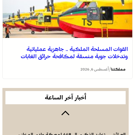
القوات المسلحة الملكية .. جاهزية عملياتية
وتدخلات جوية منسقة لمكافحة حرائق الغابات
التعاون في مجال الهجرة .. إعادة القاصرين غير المرفوقين
مسألة مبدأ قائمة على التعليمات الملكية السامية (مصدر
/
مملكتنا
أغسطس 6, 2026
دبلوماسي)
أخبار آخر الساعة
العرائش .. تخليد الذكرى الـ 448 لمعركة وادي المخازن