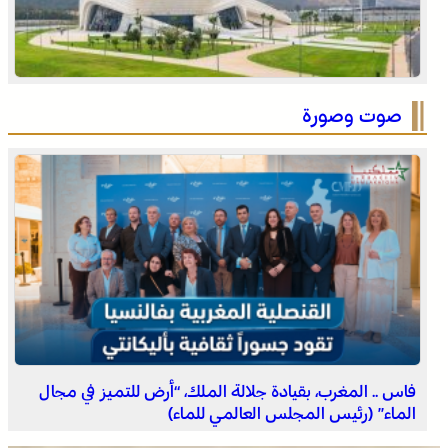
الاحتفال باليوم الوطني للمغاربة المقيمين بالخارج تحت شعار
“المغاربة المقيمون بالخارج في خدمة أوراش المغرب 2030”
صوت وصورة
التعاون في مجال الهجرة .. إعادة القاصرين غير المرفوقين
مسألة مبدأ قائمة على التعليمات الملكية السامية (مصدر
دبلوماسي)
فاس .. المغرب، بقيادة جلالة الملك، “أرض للتميز في مجال
الماء” (رئيس المجلس العالمي للماء)