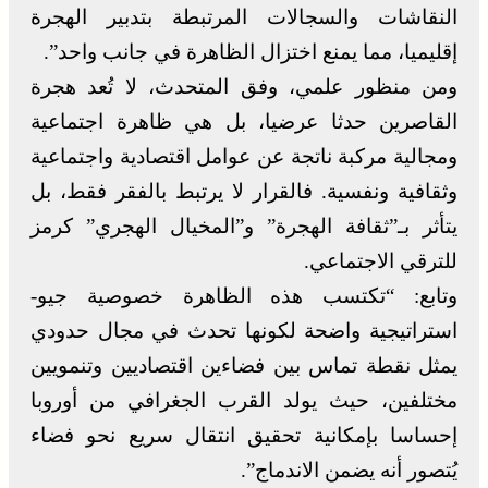
النقاشات والسجالات المرتبطة بتدبير الهجرة
إقليميا، مما يمنع اختزال الظاهرة في جانب واحد”.
ومن منظور علمي، وفق المتحدث، لا تُعد هجرة
القاصرين حدثا عرضيا، بل هي ظاهرة اجتماعية
ومجالية مركبة ناتجة عن عوامل اقتصادية واجتماعية
وثقافية ونفسية. فالقرار لا يرتبط بالفقر فقط، بل
يتأثر بـ”ثقافة الهجرة” و”المخيال الهجري” كرمز
للترقي الاجتماعي.
وتابع: “تكتسب هذه الظاهرة خصوصية جيو-
استراتيجية واضحة لكونها تحدث في مجال حدودي
يمثل نقطة تماس بين فضاءين اقتصاديين وتنمويين
مختلفين، حيث يولد القرب الجغرافي من أوروبا
إحساسا بإمكانية تحقيق انتقال سريع نحو فضاء
يُتصور أنه يضمن الاندماج”.