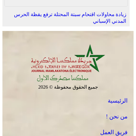
زيادة محاولات اقتحام سبتة المحتلة ترفع يقظة الحرس
المدني الإسباني
بولمان تفتتح الدورة الثانية لمهرجان الزعفران والنباتات
الطبية والعطرية وسط حضور واسع وكرنفال تراثي مميز
جميع الحقوق محفوظة © 2026
الرئيسية
الصحراء المغربية .. كولومبيا تعلن تغييرا في موقفها وتعترف
بسيادة المغرب على صحرائه
من نحن !
فريق العمل