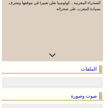
الصحراء المغربية .. كولومبيا تعلن تغييرا في موقفها وتعترف
بسيادة المغرب على صحرائه
بولمان تفتتح الدورة الثانية لمهرجان الزعفران والنباتات
الملفات
الطبية والعطرية وسط حضور واسع وكرنفال تراثي مميز
صوت وصورة