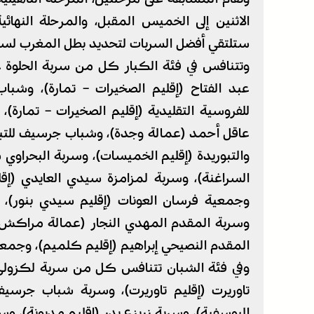
الاثنين إلى الخميس المقبل، والمرحلة النها
ستلتقي أفضل السربات لتحديد بطل المغرب لسنة 026
وتتنافس في فئة الكبار كل من سربة الحلوة عبد
عبد الفتاح (إقليم الصخيرات – تمارة)، وشبا
للفروسية التقليدية (إقليم الصخيرات – تمارة)،
عاقل أحمد (عمالة وجدة)، وشباب جرسيف للتبور
والتبوريدة (إقليم الخميسات)، وسربة البحراوي
السراغنة)، وسربة لمزامزة سيدي العايدي (إق
وجمعية فرسان العونات (إقليم سيدي بنور)، وف
وسربة المقدم المهدي النجار (عمالة مراكش)، 
المقدم النصيحي إبراهيم (إقليم كلميم)، وجمع
وفي فئة الشبان تتنافس كل من سربة لكزولي
تاوريرت (إقليم تاوريرت)، وسربة شباب جرسيف
اليوسفية)، وسربة زريزع بدر (إقليم مديونة)، 