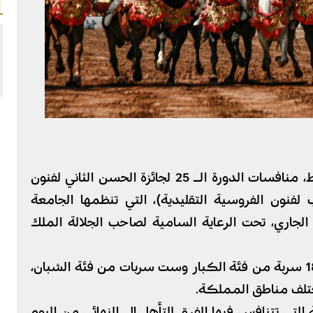
الرباط – انطلقت، اليوم الاثنين بدار السلام بالرباط، منافسات الدورة الـ 25 لجائزة الحسن الثاني لفنون
ب لفنون الفروسية التقليدية)، التي تنظمها الجامعة
لمغربية للفروسية، إلى غاية 21 يونيو الجاري، تحت الرعاية السامية لصاحب الجلالة الملك
وتعرف هذه الدورة تنافس 24 سربة، من بينها 18 سربة من فئة الكبار وست سربات من فئة الشبان،
تلف مناطق المملكة.
 التي تتنافس فيها الفرق للتأهل إلى النهائي من اليوم