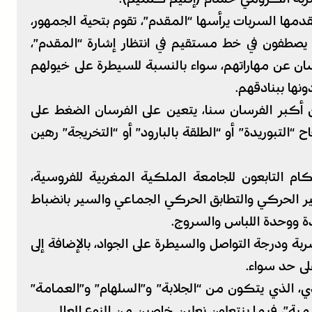
مها السربات يرأسها “المقدم”، تقوم بتحية الجمهور،
ث يصطفون في خط مستقيم في انتظار إشارة “المقدم”،
سان عن مهاراتهم، سواء بالنسبة للسيطرة على خيولهم
ونها ببنادقهم.
ن أكبر الفرسان سنا، يتعين على الفرسان الضغط على
ح “التبوريدة” أو “الطلقة بالبارود” أو “التخريجة” رهين
ام التابعون للجامعة الملكية المغربية للفروسية،
ير الحركي والتطابق الحركي الجماعي والسير بانضباط
ة ووحدة اللباس والسروج.
ة ودرجة التواصل والسيطرة على الجواد، بالإضافة إلى
لى حد سواء.
يدي، الذي يتكون من “الجلابة” و”السلهام” و”العمامة”
ية”، فيما ينتعلون نعلين خاصين من النوع العالي.