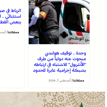
الرباط في 
استثنائي .. ا
ينعش القطاع
/
مملكتنا
أغسطس 7
وجدة .. توقيف هولندي
مبحوث عنه دولياً من طرف
“الأنتربول” للاشتباه في ارتباطه
بشبكة إجرامية عابرة للحدود
/
مملكتنا
أغسطس 7, 2026