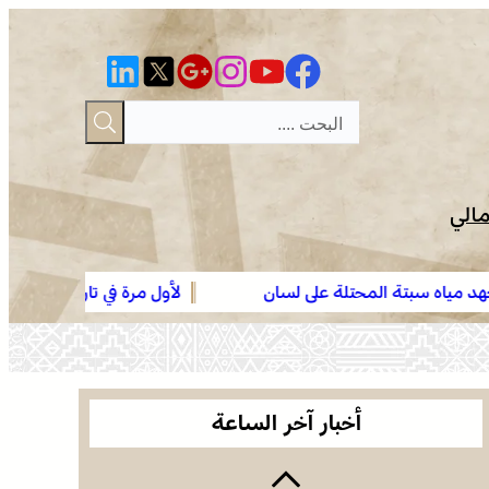
مالي
لى لسان
لأول مرة في تاريخه .. موسم مولاي عبد الله أمغار ي
وجدة .. توقيف هولندي مبحوث عنه دولياً من طرف
بـ”السلكة” تأكيدا لبعده الروحي
“الأنتربول” للاشتباه في ارتباطه بشبكة إجرامية عابرة
للحدود
الرباط في صيف سياحي استثنائي .. ارتفاع الإقبال ينعش
القطاع الفندقي
أخبار آخر الساعة
التفاصيل الكاملة لاقتحام ولي العهد مياه سبتة المحتلة
على لسان الهدهد !