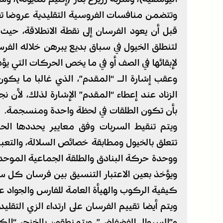
وتتضمن منافسات الفروسية التقليدية عروضا تقد
قبل أن يعود الفرسان إلى نقطة الانطلاقة، حي
لتنطلق الخيول في سباق بديع يبرهن خلاله الفر
لإبقائها في الصف أو في ما يخص الحركات التي يؤد
وعقب إشارة الـ “المقدم”، الذي غالبا ما يكو
الزناد عند إعطاء “المقدم” الإشارة لذلك، لأن نجا
بأن تكون الطلقات في لحظة واحدة ومنسجمة.
ويتم تنقيط السربات وفق معايير يحددها الحك
تتعلق بالخيول ومطابقة خصائص السلالة، والتعب
ووحدة حركة البنادق والطلقة الجماعية الموحد
ويؤخذ بعين الاعتبار التنسيق بين فرسان كل سرب
كيفية الركوب والهيأة العامة للفارس والجواد ع
ويتم أيضا تقييم الفرسان على ارتداء الزي التقل
و”السروال الفضفاض”، ويتمنطقون بالخنجر “الكم