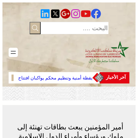
تخطى
إلى
المحتوى
آخر الأخبار
يقظة أمنية وتنظيم محكم يواكبان افتتاح
عائلة
مهرجان الزربية الوراينية بتاهلة .. جهود
لاستر
ميدانية أسهمت في إنجاح العرس
بالم
الثقافي
أمير المؤمنين يبعث بطاقات تهنئة إلى
ملوك ورؤساء وأمراء الدول الإسلامية