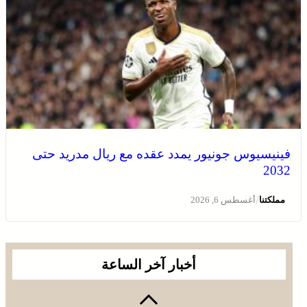
فينيسيوس جونيور يمدد عقده مع ريال مدريد حتى
2032
يقظة أمنية وتنظيم محكم يواكبان افتتاح مهرجان الزربية
الوراينية بتاهلة .. جهود ميدانية أسهمت في إنجاح العرس
/
مملكتنا
أغسطس 6, 2026
الثقافي
أخبار آخر الساعة