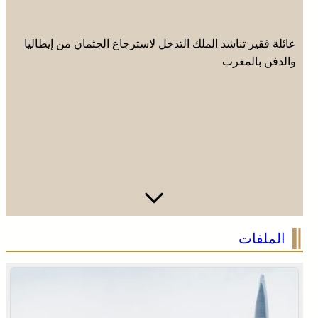
عائلة فقير تناشد الملك التدخل لاسترجاع الجثمان من إيطاليا
والدفن بالمغرب
فينيسيوس جونيور يمدد عقده مع ريال مدريد حتى 2032
الملفات