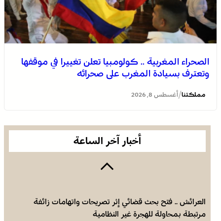
الصحراء المغربية .. كولومبيا تعلن تغييرا في موقفها
وتعترف بسيادة المغرب على صحرائه
برقية تعزية ومواساة من أسرة جريدة “مملكتنا” إلى الأستاذ
النقيب مولاي سليمان العمراني في وفاة شقيقه الأكبر
/
مملكتنا
أغسطس 8, 2026
المرحوم مُّحمد العمراني
أخبار آخر الساعة
العرائش .. فتح بحث قضائي إثر تصريحات واتهامات زائفة
مرتبطة بمحاولة للهجرة غير النظامية