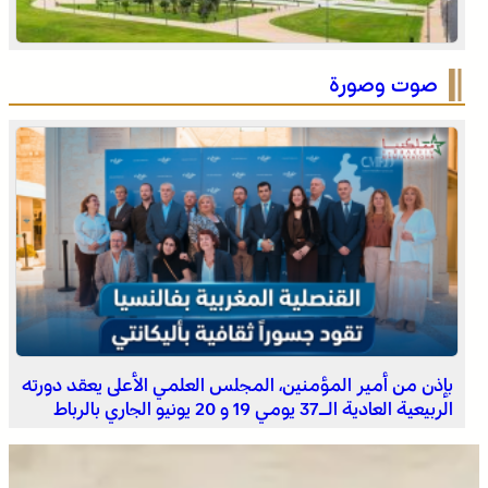
الصحراء المغربية .. كولومبيا تعلن تغييرا في موقفها وتعترف
بسيادة المغرب على صحرائه
صوت وصورة
برقية تعزية ومواساة من أسرة جريدة “مملكتنا” إلى الأستاذ
النقيب مولاي سليمان العمراني في وفاة شقيقه الأكبر
المرحوم مُّحمد العمراني
بإذن من أمير المؤمنين، المجلس العلمي الأعلى يعقد دورته
الربيعية العادية الـ37 يومي 19 و 20 يونيو الجاري بالرباط