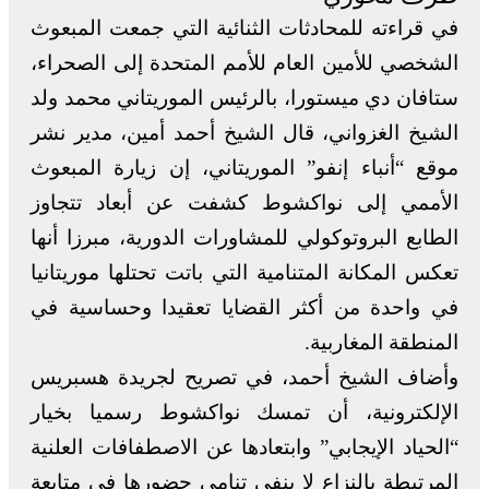
في قراءته للمحادثات الثنائية التي جمعت المبعوث
الشخصي للأمين العام للأمم المتحدة إلى الصحراء،
ستافان دي ميستورا، بالرئيس الموريتاني محمد ولد
الشيخ الغزواني، قال الشيخ أحمد أمين، مدير نشر
موقع “أنباء إنفو” الموريتاني، إن زيارة المبعوث
الأممي إلى نواكشوط كشفت عن أبعاد تتجاوز
الطابع البروتوكولي للمشاورات الدورية، مبرزا أنها
تعكس المكانة المتنامية التي باتت تحتلها موريتانيا
في واحدة من أكثر القضايا تعقيدا وحساسية في
المنطقة المغاربية.
وأضاف الشيخ أحمد، في تصريح لجريدة هسبريس
الإلكترونية، أن تمسك نواكشوط رسميا بخيار
“الحياد الإيجابي” وابتعادها عن الاصطفافات العلنية
المرتبطة بالنزاع لا ينفي تنامي حضورها في متابعة