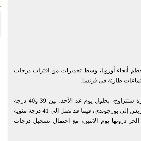
عظم أنحاء أوروبا، وسط تحذيرات من اقتراب درجات
تماعات طارئة في فرنسا.
وأوضح خبراء الأرصاد الجوية أن درجات الحرارة ستتراوح، بحلول يوم غد الأحد، بين 39 و40 درجة
مئوية، ممتدة من الجنوب الغربي عبر منطقة باريس إلى بورجوندي، فيما قد تصل إلى 41 درجة مئوية
لحر ذروتها يوم الاثنين، مع احتمال تسجيل درجات