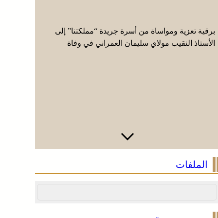
برقية تعزية ومواساة من أسرة جريدة “مملكتنا” إلى
العرائش .
الأستاذ النقيب مولاي سليمان العمراني في وفاة
زائفة مرتب
شقيقه الأكبر المرحوم مُّحمد العمراني
الملفات