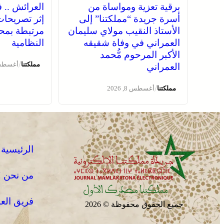
برقية تعزية ومواساة من
العرائش .. 
أسرة جريدة “مملكتنا” إلى
إثر تصريحات
الأستاذ النقيب مولاي سليمان
مرتبطة بمحا
العمراني في وفاة شقيقه
النظامية
الأكبر المرحوم مُّحمد
/
مملكتنا
أغسطس 8, 
العمراني
/
مملكتنا
أغسطس 8, 2026
الرئيسية
من نحن !
فريق الع
جميع الحقوق محفوظة © 2026