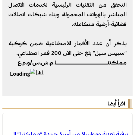
التحقق من التقنيات الرئيسية لخدمات الاتصال
المباشر بالهواتف المحمولة وبناء شبكات اتصالات
فضائية-أرضية متكاملة.
يذكر أن عدد الأقمار الاصطناعية ضمن كوكبة
“سبيس سيل” بلغ حتى الآن 200 قمر اصطناعي.
مملكتنـــــــــــــــــا.م.ش.س/و.م.ع
اقرأ أيضا
برقية تعزية ومواساة من أسرة جريدة “مملكتنا” إلى