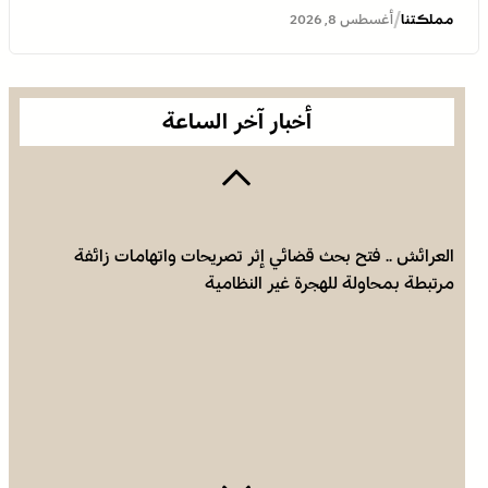
النقيب مولاي سليمان العمراني في وفاة شقيقه الأكبر
/
مملكتنا
أغسطس 8, 2026
المرحوم مُّحمد العمراني
أخبار آخر الساعة
العرائش .. فتح بحث قضائي إثر تصريحات واتهامات زائفة
مرتبطة بمحاولة للهجرة غير النظامية