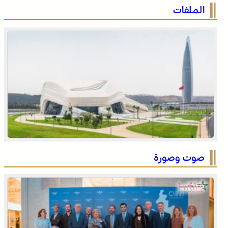
التوقيت الميسر .. بالقانون 59.24، المغرب يساير توجها جامعيا
الملفات
عالميا
توقعات أحوال الطقس اليوم الأحد بالمغرب
صوت وصورة