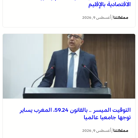
الاقتصادية بالإقليم
/
مملكتنا
أغسطس 9, 2026
توقعات أحوال الطقس اليوم الأحد بالمغرب
التوقيت الميسر .. بالقانون 59.24، المغرب يساير
توجها جامعيا عالميا
اختتام الدورة الـ 14 لأولمبياد تيفيناغ الوطنية ضمن فعاليات
مهرجان تيفاوين
/
مملكتنا
أغسطس 9, 2026