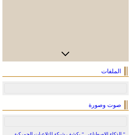
جهود اللجنة ووكالة بيت مال القدس الشريف
الملفات
صوت وصورة
” الذكاء الاصطناعي ” يكشف شبكة للتلاعبات الجمركية