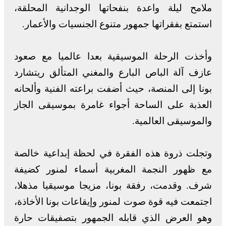
ملامح ليلة واعدة بنفحاتها الوجدانية المحلقة،
استمتع بفقراتها جمهور متنوع الجنسيات والأعمار.
وأخذت الرحلة الموسيقية بعدا عالميا مع صعود
عازف آلة الباص البارع والمغني المتألق ريتشارد
بونا إلى المنصة، حيث أضفت براعته الفنية وألحانه
العذبة على الساحة أجواء غامرة بموسيقى الجاز
والموسيقى العالمية.
وتجلت ذروة هذه الفقرة في لحظة إبداعية خالصة
مع ظهور النجمة المغربية أسماء لمنور كضيفة
شرف. وقدمت، رفقة بونا، مزيجا موسيقيا مذهلا،
اجتمعت فيه قوة صوت لمنور وإيقاعات بونا الأخاذة،
وهو العرض الذي قابله الجمهور بتصفيقات حارة