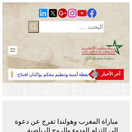
تخطى
إلى
المحتوى
آخر الأخبار
يقظة أمنية وتنظيم محكم يواكبان افتتاح
عائلة
مهرجان الزربية الوراينية بتاهلة .. جهود
لاستر
ميدانية أسهمت في إنجاح العرس
بالم
الثقافي
مباراة المغرب وهولندا تفرج عن دعوة
إلى التزام الهدوء والروح الرياضية