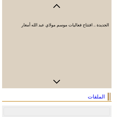
الجديدة .. افتتاح فعاليات موسم مولاي عبد الله أمغار
وادي زم .. مبادرة تطوعية لشباب المدينة تعيد الاعتبار لمقبرة
الملفات
الشهداء بعد الحريق