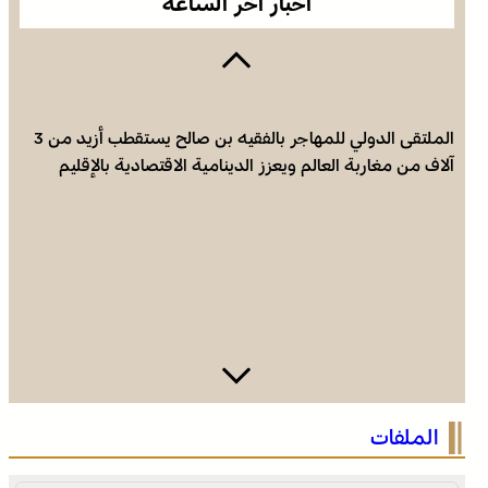
أخبار آخر الساعة
الملتقى الدولي للمهاجر بالفقيه بن صالح يستقطب أزيد من 3
آلاف من مغاربة العالم ويعزز الدينامية الاقتصادية بالإقليم
التوقيت الميسر .. بالقانون 59.24، المغرب يساير توجها جامعيا
الملفات
عالميا