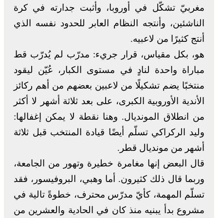
مغربيّ تشكّل في أوروبا، وأثبت جدارته في كرة
الناشئين، وأنتجه النظام العابر للحدود نفسه الذي
أنتج كثيرًا من لاعبيه.
هو، بكل مقياس، قرار جريء: مدرّب لم يُدرّب قط
مباراة واحدة لنادٍ في مستوى الكبار، عُيّن ليقود
منتخبًا يضم تشكيلًا من لاعبين بعضهم من أهم ركائز
الأندية الأوروبية الكبرى، على بعد ثلاثة أشهر لا أكثر
من انطلاق المونديال. وهنا نقطة لا يمكن إغفالها:
وليد الركراكي تسلّم أيضًا قيادة المنتخب قبل ثلاثة
أشهر من مونديال قطر.
قال البعض إنها مغامرة خطيرة وتهور من الجامعة،
وربما قال ذلك كثيرون. أما وهبي، البروفيسور، فقد
تسلّم المهمة، كأيّ مدرّس محترف، خطوةً تالية في
مشروع بدأ يبنيه منذ كان في الحادية والعشرين من