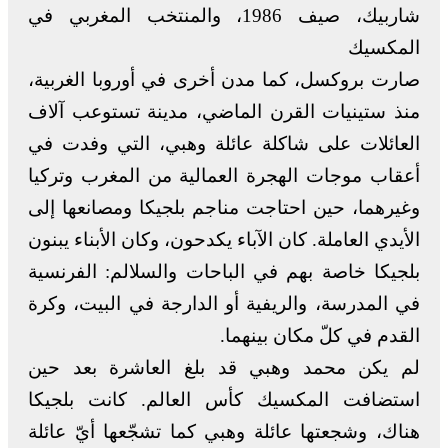
شاربيك، صيف 1986، والمنتخب المغربي في
المكسيك
صارت بروكسل، كما مدن أخرى في أوروبا الغربية،
منذ ستينيات القرن الماضي، مدينة تستوعب آلاف
العائلات على شاكلة عائلة وهبي، التي وفدت في
أعقاب موجات الهجرة العمالية من المغرب وتركيا
وغيرهما، حين احتاجت مناجم بلجيكا ومصانعها إلى
الأيدي العاملة. كان الآباء يكدحون، وكان الأبناء يبنون
بلجيكا خاصة بهم في الباحات والسلالم: الفرنسية
في المدرسة، والريفية أو الدارجة في البيت، وكرة
القدم في كلّ مكان بينهما.
لم يكن محمد وهبي قد بلغ العاشرة بعد حين
استضافت المكسيك كأس العالم. كانت بلجيكا
هناك، وشجعتها عائلة وهبي كما تشجّعها أيّ عائلة