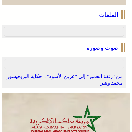
العرائش .. تخليد الذكرى الـ 448 لمعركة وادي المخازن
الملفات
صوت وصورة
من “زنقة الحمير” إلى “عرين الأسود” .. حكاية البروفيسور
محمد وهبي
القوات المسلحة الملكية .. جاهزية عملياتية وتدخلات جوية
منسقة لمكافحة حرائق الغابات