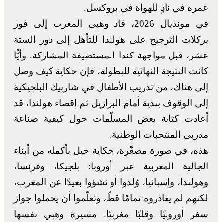
عمره في نادٍ للهواة في بروكسل.
في مونديال 2026، قاد وهبي المغرب إلى فوز
بركلات الترجيح على هولندا للتأهل إلى دور الستة
عشر، قبل مواجهة كندا المستضيفة المشاركة. وأيًّا
كانت النتيجة النهائية للبطولة، فإن حكاية كيف وصل
إلى هناك، من تدريب الأطفال في شاربيك البلجيكية
إلى الوقوف بندية أمام البرازيل ثم إقصاء هولندا، قد
أعادت كتابة بعض المسلّمات حول كيفية صناعة
مدربي المنتخبات الوطنية.
هذه، في صورة مصغّرة، حكاية جيل بأكمله من أبناء
الجالية المغربية عبر أوروبا: بلجيكا، وفرنسا،
وهولندا، وإسبانيا، وُلدوا أو نشؤوا بعيدًا عن المغرب،
لكنهم لم يغادروه تمامًا قطّ، وتعلّموا أن يحملوا جواز
سفر أوروبيًا وقلبًا مغربيًا. مسيرة وهبي نفسها