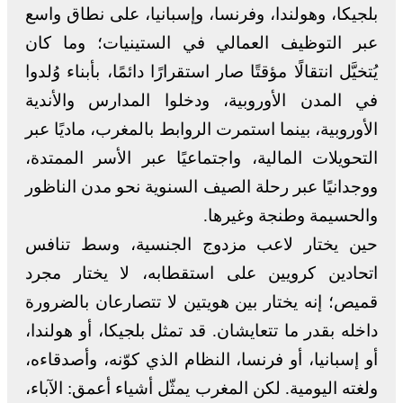
بلجيكا، وهولندا، وفرنسا، وإسبانيا، على نطاق واسع
عبر التوظيف العمالي في الستينيات؛ وما كان
يُتخيَّل انتقالًا مؤقتًا صار استقرارًا دائمًا، بأبناء وُلدوا
في المدن الأوروبية، ودخلوا المدارس والأندية
الأوروبية، بينما استمرت الروابط بالمغرب، ماديًا عبر
التحويلات المالية، واجتماعيًا عبر الأسر الممتدة،
ووجدانيًا عبر رحلة الصيف السنوية نحو مدن الناظور
والحسيمة وطنجة وغيرها.
حين يختار لاعب مزدوج الجنسية، وسط تنافس
اتحادين كرويين على استقطابه، لا يختار مجرد
قميص؛ إنه يختار بين هويتين لا تتصارعان بالضرورة
داخله بقدر ما تتعايشان. قد تمثل بلجيكا، أو هولندا،
أو إسبانيا، أو فرنسا، النظام الذي كوّنه، وأصدقاءه،
ولغته اليومية. لكن المغرب يمثّل أشياء أعمق: الآباء،