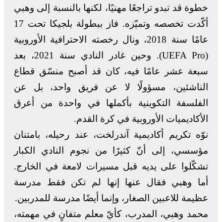
خطوة قد تبدو تراجعًا مهنيًا، لكنها بالنسبة إلى وهبي
أكّدت تخصصه وتميّزه. فاز ببطولة بلجيكا تحت 17
عامًا سنة 2018، ونال رخصته الاحترافية الأوروبية
(UEFA Pro). وحين غادر النادي سنة 2021، بعد
سبعة عشر عامًا فيه، كان قد أصبح منسّق قطاع
الناشئين، مسؤولًا لا عن فريق واحد، بل عن
الفلسفة التكوينية بأكملها في واحدة من أعرق
الأكاديميات الأوروبية في كرة القدم.
نوّه تكريم أكاديمية آندرلخت، عند رحيله، بامتنان
مؤسسي، إلى أنّ كثيرًا من نجوم النادي الكبار
تشكّلوا على يديه قبل مسيرات لامعة في الخارج.
أما وهبي فقال عنها إنها لم تكن فقط مدرسة
عظيمة للاعبين الصغار، وإنما أيضًا مدرسة للمدربين.
محمد وهبي، المدرب، كأيّ معلم متفانٍ في مهمته،