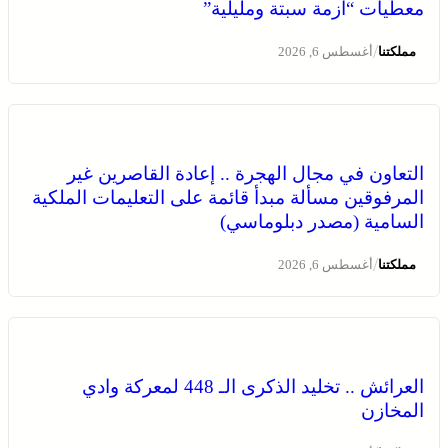
معطيات “أزمة سبتة ومليلية”
/
مملكتنا
أغسطس 6, 2026
القوات المسلحة الملكية .. جاهزية عملياتية وتدخلات جوية
التعاون في مجال الهجرة .. إعادة القاصرين غير
منسقة لمكافحة حرائق الغابات
المرفوقين مسألة مبدأ قائمة على التعليمات الملكية
السامية (مصدر دبلوماسي)
/
مملكتنا
أغسطس 6, 2026
العرائش .. تخليد الذكرى الـ 448 لمعركة وادي
المخازن
المجلس الوطني لحقوق الإنسان ينتهي من تجميع معطيات
“أزمة سبتة ومليلية”