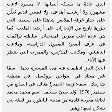
الذي عادةً ما يسلكه أبطالها: لا مسيرة لاعب
مشهور، ولا أرشيف أهداف، ولا قميص قديم يُعلَّق
على جدار غرفة الملابس شاهدًا على سلطته التي
يبرّرها تاريخ من الإنجازات على أرضية الملعب، كما
هي عادة أغلب مدربي المنتخبات. سلطته تراكمت
في غرف أصغر: الفصول الدراسية، وملاعب
الناشئين، ومكاتب المدرّبين، والممرات التي ينتظر
فيها الآباء.
الحيّ الذي انطلقت فيه هذه المسيرة يحمل اسمًا
غير معتاد في ضواحي بروكسل، في منطقة
شاربيك. اسمه: زنقة الحمير! هناك، في السابع من
سبتمبر 1976، وُلد صبيّ سيحمل اسم محمد محمد
لعائلة مغربية قادمة من مدينة الناظور، من قبيلة بني
يشكر، لقبها: وهبي.