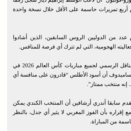
م أربع تمريرات حاسمة على الأقل خلال نسخة واحدة
م عدد من الدوليين الروس السابقين، الذين أشادوا
عاليته الهجومية، التي لم تترك أي فرصة للمنافس.
وفي تصريح لقناة “ماتش تي في” الرياضية، الناقل الرسمي لجميع مباريات كأس العالم 2026 في
 ساميدوف أن أسود الأطلس “قادرون على منافسة أي
 إنه منتخب ممتاز”.
قدم سابقا أندري أرشافين أن المنتخب الكندي يمكن
إقراره بأن الفوز المغربي لا يثير أي جدل، بالنظر
سمة من المباراة.