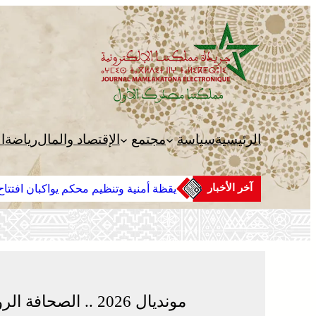
تخطى
إلى
المحتوى
الرئيسية
سياسة
مجتمع
الإقتصاد والمال
رياضة
ا
آخر الأخبار
يقظة أمنية وتنظيم محكم يواكبان افتتاح 
مونديال 2026 .. الصحافة الروسية تشيد بفوز المغرب على كندا