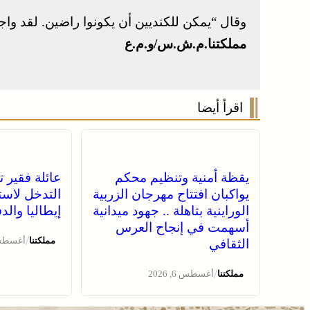
وقال “يمكن للكنديين أن يكونوا راضين. لقد واج
مملكتنا.م.ش.س/و.م.ع
اقرأ أيضا
يقظة أمنية وتنظيم محكم
عائلة فقير ت
يواكبان افتتاح مهرجان الزربية
التدخل لاست
الوراينية بتاهلة .. جهود ميدانية
إيطاليا وال
أسهمت في إنجاح العرس
/
مملكتنا
أغسطس 6, 
الثقافي
/
مملكتنا
أغسطس 6, 2026