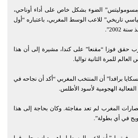
وموليتس” الضوء بشكل خاص على أداء أوناحي،
اسي تاريخي” للاعب الوسط المغربي، باعتباره “أول
 2002”.
 حقق فوزا “مقنعا” على كندا، مشيرة إلى أن هذا
لعالم للمرة الثانية تواليا.
ايا برافدا” أن المنتخب المغربي “أكد أن نجاحه في
لفعالية الهجومية لأسود الأطلس.
صارات المغرب لم تعد مفاجئة. وكان بحاجة إلى هذا
ويج في أي بطولة”.
ورو-فوتبول” أن لاعب الوسط إبراهيم دياز سجل رقما