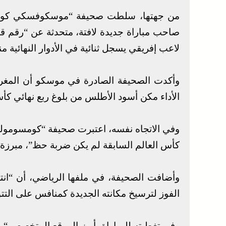
من جهتها، سلطت صحيفة “موسكوفسكي كومس
صاحب مباراة جديدة لافتة، متحدثة عن “رقم قي
لاعب إفريقي يسجل ثنائية في الأدوار النهائية منذ سنة
وأكدت الصحيفة الصادرة في موسكو أن المغرب
الأداء مكن أسود الأطلس من بلوغ ربع نهائي كأس ا
وفي الاتجاه نفسه، اعتبرت صحيفة “كومسومولسك
كأس العالم السابقة لم يكن ضربة حظ”، مبرزة ا
وأضافت الصحيفة، في ملفها الرياضي، أن “انت
الفوز لترسيخ مكانته الجديدة كمنافس على التت
وفي تغطيته للمباراة، أبرز الموقع المتخصص “ي