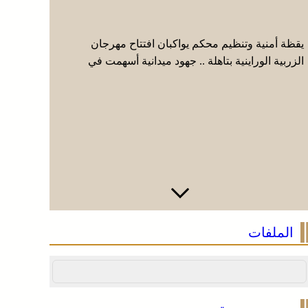
يقظة أمنية وتنظيم محكم يواكبان افتتاح مهرجان
عائلة فقي
الزربية الوراينية بتاهلة .. جهود ميدانية أسهمت في
إيطاليا وا
إنجاح العرس الثقافي
الملفات