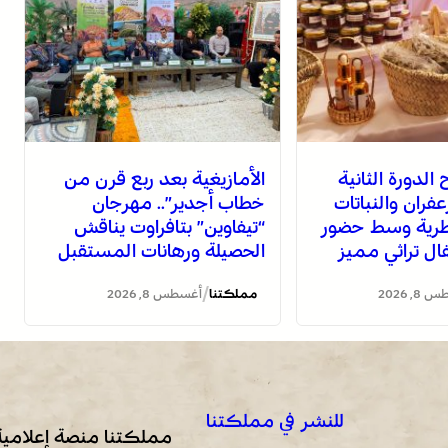
الدورة الثانية
الأمازيغية بعد ربع قرن من
فران والنباتات
خطاب أجدير”.. مهرجان
عطرية وسط حضور
“تيفاوين” بتافراوت يناقش
ل تراثي مميز
الحصيلة ورهانات المستقبل
/
, 2026
مملكتنا
أغسطس 8, 2026
للنشر في مملكتنا
مملكتنا منصة إعلامية