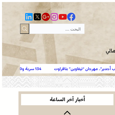
مالي
تيفاوين” بتافراوت
134 سربة و2140 فارسا في إحصاء قياسي لموسم مولاي عبد الله أمغار
الصحراء المغربية .. كولومبيا تعلن تغييرا في موقفها
وتعترف بسيادة المغرب على صحرائه
بولمان تفتتح الدورة الثانية لمهرجان الزعفران والنباتات
الطبية والعطرية وسط حضور واسع وكرنفال تراثي
أخبار آخر الساعة
مميز
الأمازيغية بعد ربع قرن من خطاب أجدير”.. مهرجان
“تيفاوين” بتافراوت يناقش الحصيلة ورهانات المستقبل