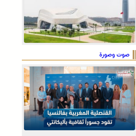
مميز
الأمازيغية بعد ربع قرن من خطاب أجدير”.. مهرجان
“تيفاوين” بتافراوت يناقش الحصيلة ورهانات المستقبل
134 سربة و2140 فارسا في إحصاء قياسي لموسم مولاي
عبد الله أمغار
صوت وصورة