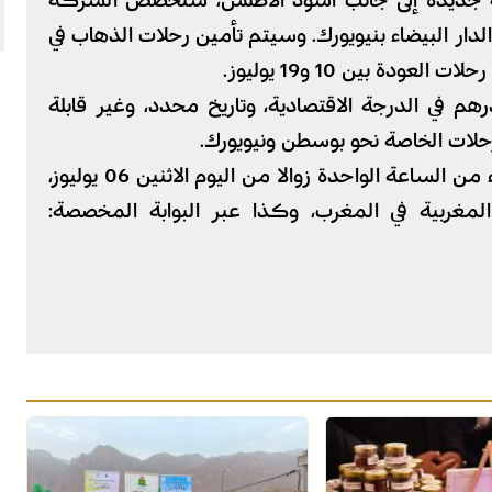
جديدة إلى جانب أسود الأطلس، ستخصص الشركة
لدار البيضاء بنيويورك. وسيتم تأمين رحلات الذهاب في
اكر بسعر موحد يبلغ 10 آلاف درهم في الدرجة الاقتصادية، وتاريخ محدد، وغير قابلة
لرحلات الخاصة نحو بوسطن ونيويورك.
وأشار البلاغ إلى أن “التذاكر ستطرح للبيع ابتداء من الساعة الواحدة زوالا من اليوم الاثنين 06 يوليوز،
 المغربية في المغرب، وكذا عبر البوابة المخصصة: