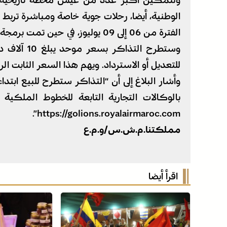
ولتمكين أكبر عدد من عيش محطة تاريخية 
الوطنية، أيضا، رحلات جوية خاصة ومباشرة تربط ا
الفترة من 06 إلى 09 يوليوز، في حين تمت برمجة رحلات العودة بين 10 و19 يوليوز.
وستطرح التذ
للتعديل أو الاسترداد. ويهم هذا السعر الثابت ا
بالوكالات التجارية التابعة للخطوط الملكية
https://golions.royalairmaroc.com”.
مملكتنا.م.ش.س/و.م.ع
اقرأ أيضا