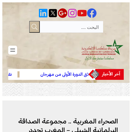
تخطى
إلى
المحتوى
آخر الأخبار
انطلاق الدورة الأولى من مهرجان
نقابات تطلب الحماي
السعيدية للموسيقى
الحراري” وتعليق ال
الصحراء المغربية .. مجموعة الصداقة
البرلمانية الشيلي – المغرب تجدد