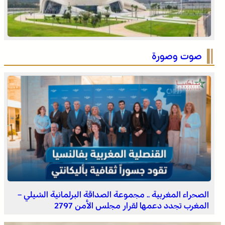
المجلس الوطني لحقوق الإنسان ينتهي من تجميع معطيات
“أزمة سبتة ومليلية”
صوت وصورة
فينيسيوس جونيور يمدد عقده مع ريال مدريد حتى 2032
الصحراء المغربية .. مجموعة الصداقة البرلمانية الشيلي –
المغرب تجدد دعمها لقرار مجلس الأمن 2797