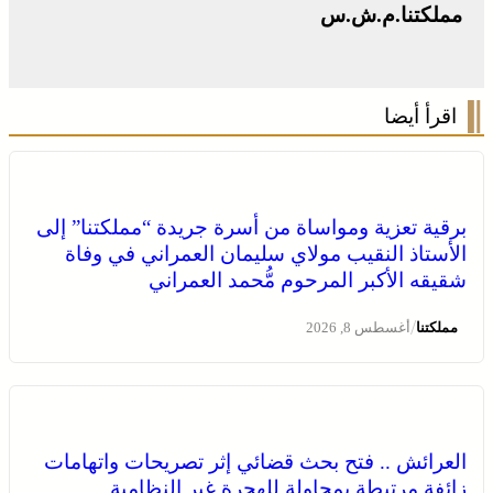
مملكتنا.م.ش.س
اقرأ أيضا
برقية تعزية ومواساة من أسرة جريدة “مملكتنا” إلى
الأستاذ النقيب مولاي سليمان العمراني في وفاة
شقيقه الأكبر المرحوم مُّحمد العمراني
/
مملكتنا
أغسطس 8, 2026
العرائش .. فتح بحث قضائي إثر تصريحات واتهامات
زائفة مرتبطة بمحاولة للهجرة غير النظامية