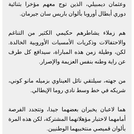
وعثمان ديمبيلي، الذين توج معهم مؤخرا بثنائية
دوري أبطال أوروبا بألوان باريس سان جيرمان.
هم زملاء يشاطرهم حكيمي الكثير من التناغم
والاحتفالات وذكريات الأمسيات الأوروبية الخالدة.
لكن، وطيلة زمن هذه المباراة، سيدافع كل طرف
عن راية وطنه بنفس العزيمة والإصرار.
من جهته، سيلتقي نائل العيناوي بزميله مانو كوني،
شريكه في خط وسط نادي روما الإيطالي.
هما لاعبان يخبران بعضهما جيدا، وتتجدد الفرصة
أمامهما لاختبار مؤهلاتهما المشتركة، لكن هذه المرة
بألوان قميصي منتخبيهما الوطنيين.