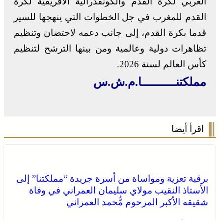
العربي لكرة القدم والكونفدرالية الأفريقية لكرة
القدم للمغرب في جل الخطوات التي ينهجها للسير
قدما بكرة القدم، إلى جانب دعمه لاحتضان وتنظيم
تظاهرات دولية وعالمية ومن بينها الترشح لتنظيم
كأس العالم لسنة 2026.
مملكتنــــــــــا.م.ش.س
اقرأ أيضا
برقية تعزية ومواساة من أسرة جريدة “مملكتنا” إلى
الأستاذ النقيب مولاي سليمان العمراني في وفاة
شقيقه الأكبر المرحوم مُّحمد العمراني