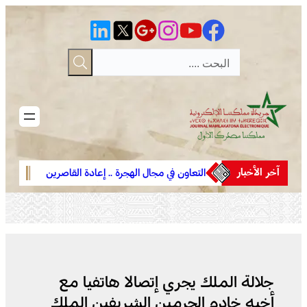
تخطى
إلى
المحتوى
آخر الأخبار
ن ينتهي
التعاون في مجال الهجرة .. إعادة القاصرين
 ومليلية”
غير المرفوقين مسألة مبدأ قائمة على
لمعركة و
التعليمات الملكية السامية (مصدر
دبلوماسي)
جلالة الملك يجري إتصالا هاتفيا مع
أخيه خادم الحرمين الشريفين الملك