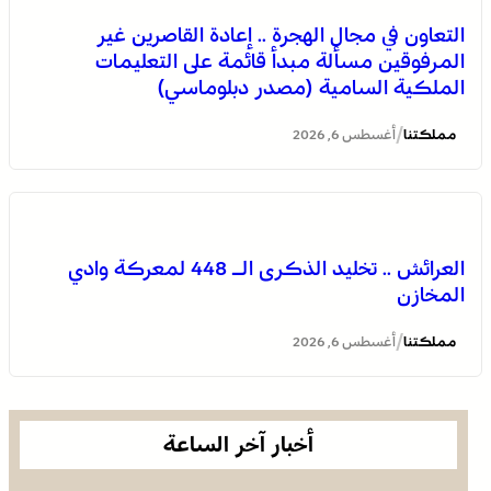
القوات المسلحة الملكية .. جاهزية عملياتية وتدخلات جوية
التعاون في مجال الهجرة .. إعادة القاصرين غير
منسقة لمكافحة حرائق الغابات
المرفوقين مسألة مبدأ قائمة على التعليمات
الملكية السامية (مصدر دبلوماسي)
/
مملكتنا
أغسطس 6, 2026
العرائش .. تخليد الذكرى الـ 448 لمعركة وادي
المخازن
المجلس الوطني لحقوق الإنسان ينتهي من تجميع معطيات
“أزمة سبتة ومليلية”
/
مملكتنا
أغسطس 6, 2026
أخبار آخر الساعة