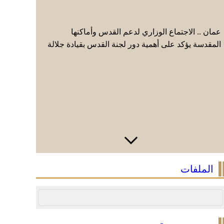
عمان .. الاجتماع الوزاري لدعم القدس وأماكنها
موجة حر و
المقدسة يؤكد على أهمية دور لجنة القدس بقيادة جلالة
من اليوم ا
الملك ويدعم جهود اللجنة ووكالة بيت مال القدس
(نشرة إنذا
الشريف
الملفات