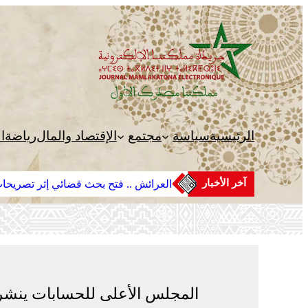
تخطى
إلى
المحتوى
الرئيسية
سياسة
مجتمع
الإقتصاد والمال
رياضة
ا
آخر الأخبار
العرائش .. فتح بحث قضائي إثر تصريحات
المجلس الأعلى للحسابات ينشر تقريره