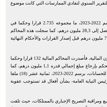
التقرير السنوي لتفادي الممارسات التي كانت موضوع
وفي هذا الإطار، أصدرت المحاكم المالية برسم 2022-2023، ما مجموعه 2.735 قرارا وحكما في
ميدان البت في الحسابات بمبلغ عجز إجمالي يصل إلى 28,3 مليون درهم، كما سجلت هذه المحاكم
استرجاع الأجهزة المعنية مبلغا إجماليا قارب 71 مليون درهم قبل إصدار القرارات والأحكام النهائية
أما في مجال التأديب المتعلق بالميزانية والشؤون المالية، فأصدرت المحاكم المالية 132 قرارا وحكما
بغرامات فاق مجموعها 7,1 مليون درهم، مع الحكم بإرجاع مبلغ إجمالي قدره 1,1 مليون درهم، كما
أحال الوكيل العام للملك لدى المجلس الأعلى للحسابات، برسم 2022-2023، ثمانية عشر (18) ملفا
ئيس النيابة العامة- بشأن أفعال قد تستوجب عقوبة
ع ومراقبة التصريح الإجباري بالممتلكات، حيث تلقت