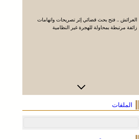
العرائش .. فتح بحث قضائي إثر تصريحات واتهامات
الصحراء ال
زائفة مرتبطة بمحاولة للهجرة غير النظامية
وتعترف بس
الملفات