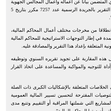
المتضمن بيانا عن أعماله وأعمال المجالس الجهوية
للحسابات برسم 2022-2023، حيث صدر هذا التقرير بالجريدة الرسمية عدد 7257 مكرر بتاريخ 5
 انطلاقا من مخرجات مختلف أعمال المحاكم المالية،
فق المقاربة المعتمدة في إطار التوجهات الاستراتيجية للمحاكم المالية
 هذه المقاربة على تجويد تقريره السنوي وتوظيفه
اة للتوجيه والمواكبة والمساعدة على اتخاذ القرار
الخلاصات المتعلقة بالإشكاليات الكبرى ذات الصلة
توصيات المقترحة لتحسين تسيير المالية العمومية
لمشاريع التي شملتها المراقبة أو التقييم وتتبع مدى
لتي أصدرتها المحاكم المالية”.