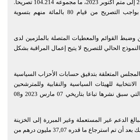
المحاكم المالية، خلال الفترة من فاتح يناير 2022 إلى متم أكتوبر 2023، ما مجموعه 104.214 تصريحا.
كما مكنت إجراءات تبليغ الإنذارات للمخلين بواجب التصريح من قيام 80 بالمائة منهم بتسوية
 وضبط القوائم والمعطيات المتصلة بالملزمين لدى
لنموذج الحالي للتصريح لا يتيح إعمال المراقبة بشكل
 المجلس المتعلقة بتدقيق حسابات الأحزاب السياسية
حملات الانتخابية للهيئات السياسية والنقابية وللمترشحين
برسم الاقتراعات التي شهدتها نفس السنة، والتي سبق نشرها تباعا بتاريخي 07 مارس 2023 و08
الغ الدعم غير المستعملة وغير المبررة إلى الخزينة
والتي تصل إلى ما قدره 28,27 مليون درهم، وذلك بعد أن تم استرجاع ما قدره 37,07 مليون درهم من