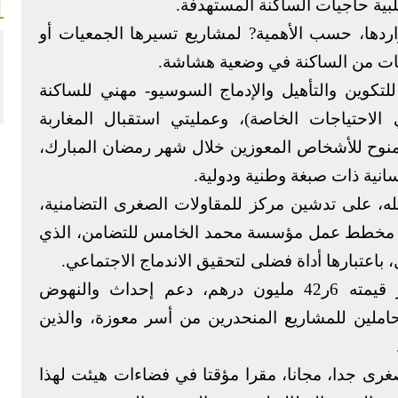
لبية حاجيات الساكنة المستهدفة.
ا، حسب الأهمية? لمشاريع تسيرها الجمعيات أو
ات من الساكنة في وضعية هشاشة.
تكوين والتأهيل والإدماج السوسيو- مهني للساكنة
الاحتياجات الخاصة)، وعمليتي استقبال المغاربة
لممنوح للأشخاص المعوزين خلال شهر رمضان المبارك،
انية ذات صبغة وطنية ودولية.
له، على تدشين مركز للمقاولات الصغرى التضامنية،
مع مخطط عمل مؤسسة محمد الخامس للتضامن، الذي
باعتبارها أداة فضلى لتحقيق الاندماج الاجتماعي.
ويروم المركز الجديد، المنجز باستثمار تناهز قيمته 6ر42 مليون درهم، دعم إحداث والنهوض
حاملين للمشاريع المنحدرين من أسر معوزة، والذين
صغرى جدا، مجانا، مقرا مؤقتا في فضاءات هيئت لهذا