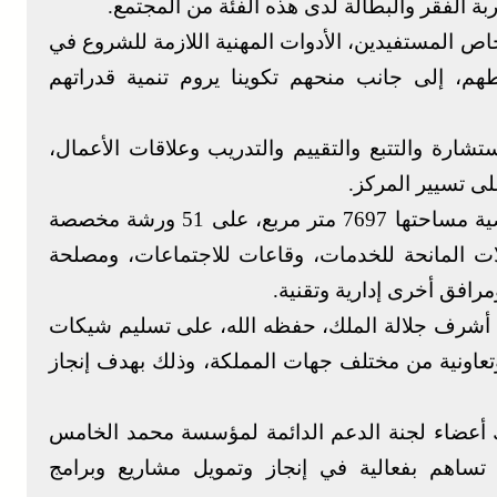
ة الفقر والبطالة لدى هذه الفئة من المجتمع.
اص المستفيدين، الأدوات المهنية اللازمة للشروع في
طهم، إلى جانب منحهم تكوينا يروم تنمية قدراتهم
رة والتتبع والتقييم والتدريب وعلاقات الأعمال،
 تسيير المركز.
ويشتمل المركز الجديد المشيد على قطعة أرضية مساحتها 7697 متر مربع، على 51 ورشة مخصصة
 مخصص للمقاولات المانحة للخدمات، وقاعات للاجتماعات، ومصلحة
رافق أخرى إدارية وتقنية.
 أشرف جلالة الملك، حفظه الله، على تسليم شيكات
 ملايين درهم لفائدة 22 جمعية وتعاونية من مختلف جهات المملكة، وذلك بهدف إنجاز
لك أعضاء لجنة الدعم الدائمة لمؤسسة محمد الخامس
تساهم بفعالية في إنجاز وتمويل مشاريع وبرامج