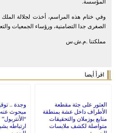
المؤسسة.
وفي ختام هذه المراسم، أخذت لجلالة الملك ص
الصغرى جدا التضامنية، ورؤساء الجمعيات والت
مملكتنا .م.ش.س
اقرأ أيضا
العثور على جثة مقطعة
وجدة .. توق
الأطراف داخل عشة بمنطقة
مبحوث عنه 
منابع بوزملان والتحقيقات
“الأنتربول” 
متواصلة لكشف ملابسات
ارتباطه بشب