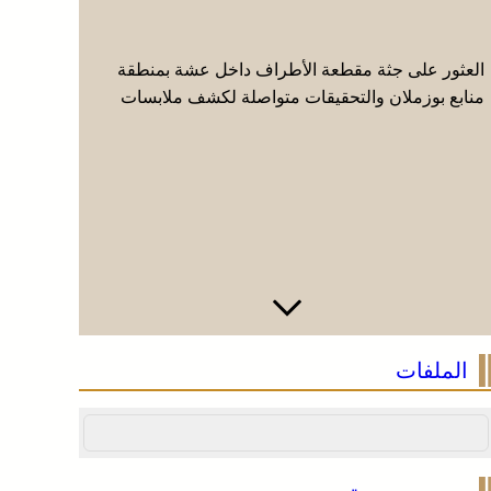
العثور على جثة مقطعة الأطراف داخل عشة بمنطقة
وجدة .. ت
منابع بوزملان والتحقيقات متواصلة لكشف ملابسات
“الأنتربول
الجريمة
للحدود
الملفات